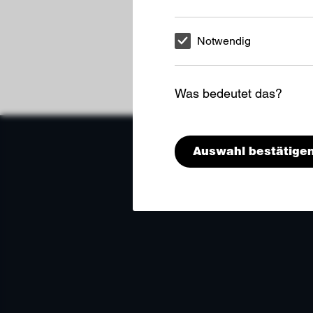
Notwendig
Was bedeutet das?
Auswahl bestätige
NOTWENDIG
Mit diesen Cookies können wir 
einigen Fällen wird durch die 
deine ausgewählten Einstellung
ausgewählten Empfehlungen und
Geschwindigkeit erhöht, mit de
STATISTIK