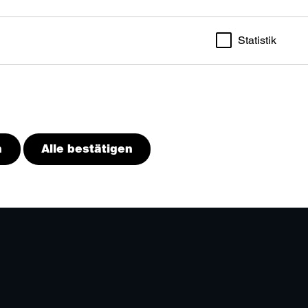
Statistik
n
Alle bestätigen
durch Tracken von Nutzerverhalten auf dieser Website die Funktionalitä
Cookies die Geschwindigkeit erhöht, mit der wir deine Anfrage bearbe
en auf unserer Seite gespeichert werden. Das Deaktivieren dieser Coo
 einem langsamen Seitenaufbau führen. In einigen Fällen wird durch 
r wir deine Anfrage bearbeiten können.